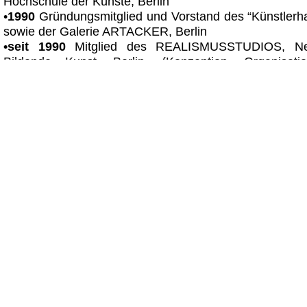
Hochschule der Künste, Berlin
•
1990
Gründungsmitglied und Vorstand des “Künstlerha
sowie der Galerie ARTACKER, Berlin
•seit 1990
Mitglied des REALISMUSSTUDIOS, Neu
Bildende Kunst, Berlin, (Konzeption, Organisati
Ausstellungen)
•1991
Honorarvertrag, Hochschule der Künste Berlin, 
Unterschied”
•1994
Lehrauftrag, Klasse Prof. Valie Export, Hochsch
künstlerische Betreuung, Konzeption, Organisation vo
Passagen” anlässlich des ELIA-Kongresses (European 
of Arts, Amsterdam)
•1995
Lehrauftrag, Klasse Prof. Valie Export, Hochsch
Hofer-Gesellschaft Berlin, “Haus der Blendwerke”
•1996
Werkvertrag, Medienberatung für den Entwi
“interdisziplinäre Frauenforschung und Gender Stud
Künste Berlin
•1996
Mediale und technische Beratung für die Wint
Götter - Hommage an Enrico Rastelli und eine Erfris
Entwickling des "Zeitauges" (“sehender”, interak
Chamäleon, Varieté, Berlin