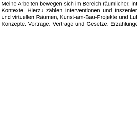
Meine Arbeiten bewegen sich im Bereich räumlicher, int
Kontexte. Hierzu zählen Interventionen und Inszenie
und virtuellen Räumen, Kunst-am-Bau-Projekte und Luf
Konzepte, Vorträge, Verträge und Gesetze, Erzählung
Gerüchte - Geschenke - Gedankenbilder. Die meisten 
und selten abgegrenzt im Sinne von singulären, künstl
Sie sind prozesshaft und basieren maßgeblich 
Strukturen. Im Mittelpunkt steht der Entwurf von rau
und Gebilden sowie das Herstellen von Beziehu
gesellschaftlichen Konzeptionen. Gebilde meint nich
Geschaffene, sondern mediale Gebilde in jeder erden
was in der Lage ist, Bilder zu erzeugen - Bildung.
verwendete Begriff MIND_SCULPTURING ist eine Strat
kleiner, kurzer Impulse komplexe Denkprozesse in Gan
einmal angestoßen, ein unkontrolllierbares Eigen
Mikrointerventionen fungieren als Generatoren od
Medien, die an individuellen Wertvorstellungen anset
und Denkprozesse provozieren. Beim Versuch, Unmög
erfahrbar zu machen, ist lustvolles Scheitern selbstv
gestattet und Teil des Plans. Hierfür gibt es keine Be