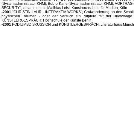
(Systemadministrator KHM), Bob o´Kane (Systemadministrator KHM); VORT
SECURITY", zusammen mit Matthias Leisi, Kunsthochschule für Medien, Köln
•2001
“CHRISTIN LAHR - INTERAKTIV WORKS"; Gratwanderung an den Schnittst
physischen Räumen - oder der Versuch ein Nilpferd mit der Briefwaa
KÜNSTLERGESPRÄCH; Hochschule der Künste Berlin
•2001
PODIUMSDISKUSSION und KÜNSTLERGESPRÄCH, Literaturhaus Münch
•2002
PODIUMSDISKUSSION und KÜNSTLERGESPRÄCH “Vorwärts und doch ve
Vorträgen, Statements und Podiumsdiskussion zu den Fragen: Was ist polit
Rassismus, Das Internet als politische Aktionsplattform u.a.; Haus am Waldsee
Berlin
•2002
KONZEPTION und ORGANISATION von Workshops und Symposium i
“ANGEWANDTE (UN)SICHERHEIT - Vernetzte Gesellschaften zwischen Kom
künstlerischer Freiheit”, MODERATION, RealismusStudio, Neue Gesellschaft für B
•2002
ORGANISATION und MODERATION Panel “ANGEWANDTE (UN)SICHERHE
Kongresses; RealismusStudio der Neuen Gesellschaft für bildende Kunst in Z
Böll Stiftung, dem FIFF e.V. und dem Netzwerk Neue Medien
•2003
PODIUMSDISKUSSION “Erfolg in der Kunst - Lebens- und Karrierewege von
Alte Handelsbörse zu Leipzig
•2006
“The Making of Success”, Teil 2, Podiumsgespräch zwischen Marek Liebe
Konzertagentur), Sasha (Musiker), Christin Lahr (Künstlerin, Professorin für Me
und Buchkunst Leipzig), Moderation: Dr. Ruth Fühner, Hessischer Rundfunk;
Management, Mouson, Künstlerhaus Mousonturm, Frankfurt
•2007
"Spagat - Der Wal oder Artisten in der Zirkuskuppel", PODIUMSDISKUSSION
Prof.Tina Bara/ Prof. Alba d'Urbano, Prof. Günter Karl Bose, Prof. Christin Lahr, Pr
Wagner (Kurator), Moderation: Prof. Dr. Beatrice von Bismarck, Christine R
Buchkunst, Leipzig
•2009
"THE ARTS AND THE CITY", Wege zu einer Berliner Kunsthalle, Internat
Kunst und die Stadt: Kontextbezug und internationale Vernetzung?; Heinrich-Böll
Berlin
•2009
"THE ARTS AND THE CITY", Wege zu einer Berliner Kunsthalle, Internat
Kunst und die Stadt: Kontextbezug und internationale Vernetzung?; Heinrich-Böll
Berlin