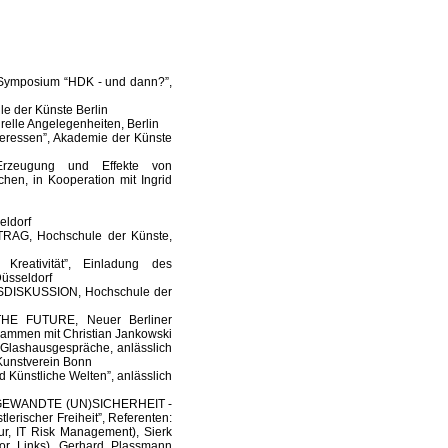
r-Symposium “HDK - und dann?”,
 der Künste Berlin
elle Angelegenheiten, Berlin
ressen”, Akademie der Künste
zeugung und Effekte von
hen, in Kooperation mit Ingrid
eldorf
, Hochschule der Künste,
ativität”, Einladung des
Düsseldorf
MSDISKUSSION, Hochschule der
E FUTURE, Neuer Berliner
usammen mit Christian Jankowski
shausgespräche, anlässlich
, Kunstverein Bonn
ünstliche Welten”, anlässlich
GEWANDTE (UN)SICHERHEIT -
erischer Freiheit”, Referenten:
tur, IT Risk Management), Sierk
or Links), Gerhard Plassmann