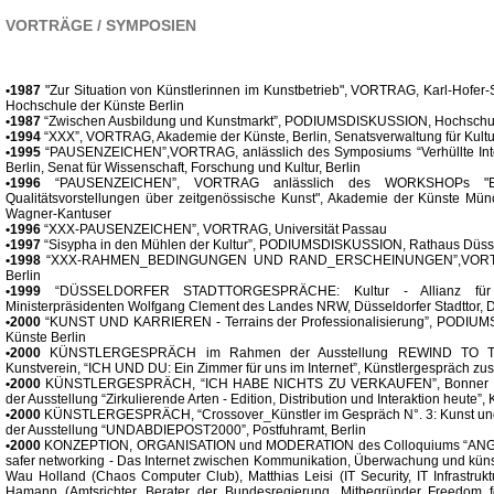
VORTRÄGE / SYMPOSIEN
•1987
"Zur Situation von Künstlerinnen im Kunstbetrieb", VORTRAG, Karl-Hofe
Hochschule der Künste Berlin
•1987
“Zwischen Ausbildung und Kunstmarkt”, PODIUMSDISKUSSION, Hochschule
•1994
“XXX”, VORTRAG, Akademie der Künste, Berlin, Senatsverwaltung für Kultur
•1995
“PAUSENZEICHEN”,VORTRAG, anlässlich des Symposiums “Verhüllte Inte
Berlin, Senat für Wissenschaft, Forschung und Kultur, Berlin
•1996
“PAUSENZEICHEN”, VORTRAG anlässlich des WORKSHOPs "Er
Qualitätsvorstellungen über zeitgenössische Kunst", Akademie der Künste Münc
Wagner-Kantuser
•1996
“XXX-PAUSENZEICHEN”, VORTRAG, Universität Passau
•1997
“Sisypha in den Mühlen der Kultur”, PODIUMSDISKUSSION, Rathaus Düss
•1998
“XXX-RAHMEN_BEDINGUNGEN UND RAND_ERSCHEINUNGEN”,VORTRAG
Berlin
•1999
“DÜSSELDORFER STADTTORGESPRÄCHE: Kultur - Allianz für Kre
Ministerpräsidenten Wolfgang Clement des Landes NRW, Düsseldorfer Stadttor, 
•2000
“KUNST UND KARRIEREN - Terrains der Professionalisierung”, PODIU
Künste Berlin
•2000
KÜNSTLERGESPRÄCH im Rahmen der Ausstellung REWIND TO TH
Kunstverein, “ICH UND DU: Ein Zimmer für uns im Internet”, Künstlergespräch z
•2000
KÜNSTLERGESPRÄCH, “ICH HABE NICHTS ZU VERKAUFEN”, Bonner Gla
der Ausstellung “Zirkulierende Arten - Edition, Distribution und Interaktion heute”
•2000
KÜNSTLERGESPRÄCH, “Crossover_Künstler im Gespräch N°. 3: Kunst und K
der Ausstellung “UNDABDIEPOST2000”, Postfuhramt, Berlin
•2000
KONZEPTION, ORGANISATION und MODERATION des Colloquiums “AN
safer networking - Das Internet zwischen Kommunikation, Überwachung und künstl
Wau Holland (Chaos Computer Club), Matthias Leisi (IT Security, IT Infrastruk
Hamann (Amtsrichter, Berater der Bundesregierung, Mitbegründer Freedom f