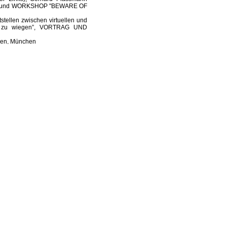
RAG und WORKSHOP "BEWARE OF
ellen zwischen virtuellen und
ge zu wiegen”, VORTRAG UND
en, München
rgessen?”, Themenabend mit
ische Kunst heute?, Kunst und
 in Zusammenarbeit mit dem BBK,
m Rahmen der Ausstellung
munikation, Überwachung und
ildende Kunst, Berlin
IT” im Rahmen des Privacy
usammenarbeit mit der Heinrich
 Künstlerinnen, Stadt Leipzig,
rberg (Direktor internationale
dienkunst, Hochschule für Grafik
 IKM, Institut für Kultur und
 anlässlich der Ausstellung mit
of. Ingo Meller und Frank
ink, Hochschule für Grafik und
ionales Symposium, Panel: Die
-Stiftung, Temporäre Kunsthalle
ionales Symposium, Panel: Die
-Stiftung, Temporäre Kunsthalle