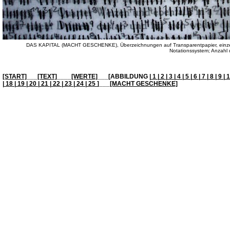
DAS KAPITAL (MACHT GESCHENKE), Überzeichnungen auf Transparentpapier, einzel
Notationssystem; Anzahl d
[START]
___
[TEXT]
____
[WERTE]
___[ABBILDUNG |
1
|
2
|
3
|
4
|
5
|
6
|
7
|
8
|
9
|
1
|
18
|
19
|
20
|
21
|
22
|
23
|
24
|
25
]___
[MACHT GESCHENKE]