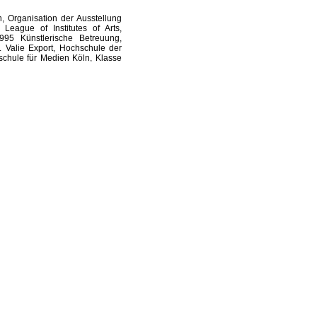
, Organisation der Ausstellung
eague of Institutes of Arts,
995 Künstlerische Betreuung,
. Valie Export, Hochschule der
schule für Medien Köln, Klasse
 Tätigkeit als Professorin für