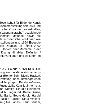
esellschaft für Bildende Kunst,
Zusammensetzung seit 1973 und
rische Positionen zu aktuellen,
ressatenansprache" bezeichnete
enteller Methodik, sowie die
e künstlerische Positionen wie
sstellungen u.a. 1994 Erzeugte
tan Douglas: Le Détroit, 2002
 Fleckeri oder Momente in der
sung I-III (High Definition /
nterventionen und Aktionen im
 e.V Galerie ARTACKER. Die
rogramm erklärte sich anfangs
r (Heiner Behr, Nicole Hackert,
reröffnung nach umfangreichen
itte jungen Kuratoren/innen,
usgestellte Künstler/innen: u.a.
Ina Wudtke, Claudia Reinhardt,
Judith Siegmund, Käthe Kruse,
ntal Baláz, Georg Herold, Harald
Nicole Hackert, Klara Wallner,
m (Uwe Jonas), Karin Sander,