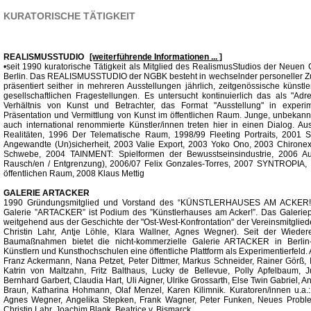
KURATORISCHE TÄTIGKEIT
REALISMUSSTUDIO
[weiterführende Informationen ... ]
•seit 1990 kuratorische Tätigkeit als Mitglied des RealismusStudios der Neuen G
Berlin. Das REALISMUSSTUDIO der NGBK besteht in wechselnder personeller 
präsentiert seither in mehreren Ausstellungen jährlich, zeitgenössische künstle
gesellschaftlichen Fragestellungen. Es untersucht kontinuierlich das als "Ad
Verhältnis von Kunst und Betrachter, das Format "Ausstellung" in experim
Präsentation und Vermittlung von Kunst im öffentlichen Raum. Junge, unbekannt
auch international renommierte Künstler/innen treten hier in einen Dialog. Au
Realitäten, 1996 Der Telematische Raum, 1998/99 Fleeting Portraits, 2001 S
Angewandte (Un)sicherheit, 2003 Valie Export, 2003 Yoko Ono, 2003 Chironex
Schwebe, 2004 TAINMENT: Spielformen der Bewusstseinsindustrie, 2006 Auflö
Rausch/en / Entgrenzung), 2006/07 Felix Gonzales-Torres, 2007 SYNTROPIA, I
öffentlichen Raum, 2008 Klaus Mettig
GALERIE ARTACKER
1990 Gründungsmitglied und Vorstand des “KÜNSTLERHAUSES AM ACKER!”
Galerie ”ARTACKER” ist Podium des ”Künstlerhauses am Acker!”. Das Galeriep
weitgehend aus der Geschichte der "Ost-West-Konfrontation" der Vereinsmitgliede
Christin Lahr, Antje Löhle, Klara Wallner, Agnes Wegner). Seit der Wiede
Baumaßnahmen bietet die nicht-kommerzielle Galerie ARTACKER in Berlin-M
Künstlern und Kunsthochschulen eine öffentliche Plattform als Experimentierfeld. A
Franz Ackermann, Nana Petzet, Peter Dittmer, Markus Schneider, Rainer Görß, 
Katrin von Maltzahn, Fritz Balthaus, Lucky de Bellevue, Polly Apfelbaum, 
Bernhard Garbert, Claudia Hart, Uli Aigner, Ulrike Grossarth, Else Twin Gabriel, A
Braun, Katharina Hohmann, Olaf Menzel, Karen Kilimnik. Kuratoren/innen u.a.: 
Agnes Wegner, Angelika Stepken, Frank Wagner, Peter Funken, Neues Proble
Christin Lahr, Joachim Blank, Beatrice v. Bismarck