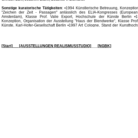
Sonstige kuratorische Tätigkeiten
: •1994 Künstlerische Betreuung, Konzeption
"Zeichen der Zeit - Passagen" anlässlich des ELIA-Kongresses (European L
Amsterdam), Klasse Prof. Valie Export, Hochschule der Künste Berlin •1
Konzeption, Organisation der Ausstellung "Haus der Blendwerke", Klasse Prof
Künste, Karl-Hofer-Gesellschaft Berlin •1997 Art Cologne, Stand der Kunsthoch
Prof. Valie Export •Seit 2001 diverse kuratorische Tätigkeiten im Rahmen der
Medienkunst.
[Start]
___[AUSSTELLUNGEN REALISMUSSTUDIO]
___
[NGBK]