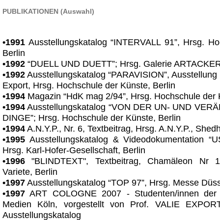
PUBLIKATIONEN (Auswahl)
•1991
Ausstellungskatalog “INTERVALL 91”, Hrsg. Ho
Berlin
•1992
“DUELL UND DUETT”; Hrsg. Galerie ARTACKER, 
•1992
Ausstellungskatalog “PARAVISION”, Ausstellung d
Export, Hrsg. Hochschule der Künste, Berlin
•1994
Magazin “HdK mag 2/94”, Hrsg. Hochschule der K
•1994
Ausstellungskatalog “VON DER UN- UND VE
DINGE”; Hrsg. Hochschule der Künste, Berlin
•1994
A.N.Y.P., Nr. 6, Textbeitrag, Hrsg. A.N.Y.P., Shedh
•1995
Ausstellungskatalog & Videodokumentation 
Hrsg. Karl-Hofer-Gesellschaft, Berlin
•1996
"BLINDTEXT", Textbeitrag, Chamäleon Nr 
Variete, Berlin
•1997
Ausstellungskatalog “TOP 97”, Hrsg. Messe Düss
•1997
ART COLOGNE 2007 - Studenten/innen der K
Medien Köln, vorgestellt von Prof. VALIE EXPORT
Ausstellungskatalog